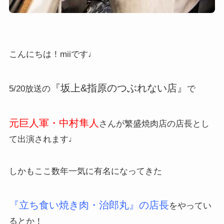
こんにちは！miiです♩
『坂上&指原のつぶれない店』
5/20放送の
で
元巨人軍・中村隼人
さんが繁盛焼肉店の店長とし
て出演されます♩
しかもここ数年一気に有名になってきた
『立ち食い焼き肉・治郎丸』の店長
をやってい
るとか！