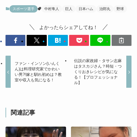
スポーツ選手
中村隼人
巨人
日本ハム
治郎丸
野球
よかったらシェアしてね！
伝説の家政婦・タサン志麻
ファン・インソン(いんく
はタスカジさん？時短・つ
ん)は料理研究家でかわい
くりおきレシピが気にな
い男?!嫁と馴れ初めは？教
る！【プロフェッショナ
室や収入も気になる！
ル】
関連記事