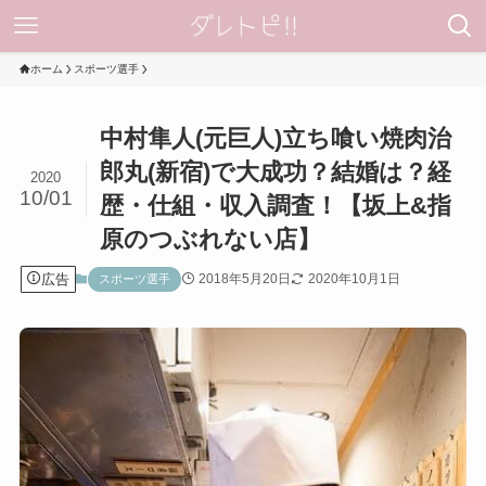
ホーム
スポーツ選手
中村隼人(元巨人)立ち喰い焼肉治
郎丸(新宿)で大成功？結婚は？経
2020
10/01
歴・仕組・収入調査！【坂上&指
原のつぶれない店】
広告
2018年5月20日
2020年10月1日
スポーツ選手