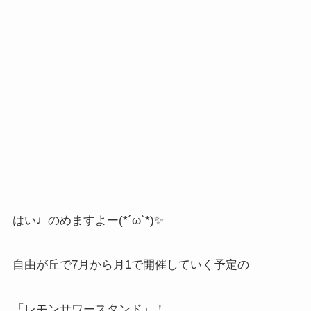
はい♩のめますよー(*´ω`*)✨
自由が丘で7月から月1で開催していく予定の
「レモンサワースタンド」！