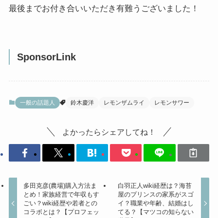
最後までお付き合いいただき有難うございました！
SponsorLink
一般の話題人
鈴木慶洋
レモンザムライ
レモンサワー
よかったらシェアしてね！
多田克彦(農場)購入方法ま
白羽正人wiki経歴は？海苔
とめ！家族経営で年収もす
屋のプリンスの家系がスゴ
ごい？wiki経歴や若者との
イ？職業や年齢、結婚はし
コラボとは？【プロフェッ
てる？【マツコの知らない