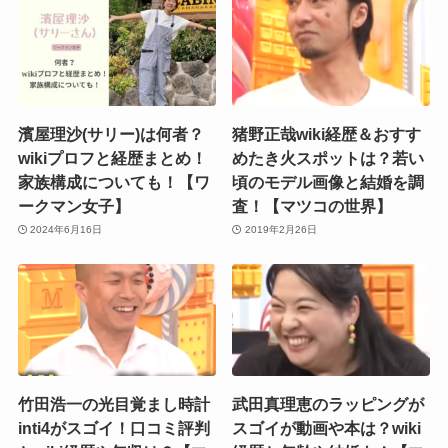
濱屋理沙(サリー)は何者？
猪野正哉wiki経歴＆おすす
wikiプロフと経歴まとめ！
めたき火スポットは？若い
家族構成についても！【ワ
頃のモデル画像と結婚を調
ークマン女子】
査！【マツコの世界】
2024年6月16日
2019年2月26日
竹田浩一の光目覚まし時計
武田真理恵のラッピングが
inti4がスゴイ！口コミ評判
スゴイが動画や本は？wiki