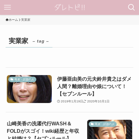
ホーム
実業家
実業家
– tag –
伊藤亜由美の元夫鈴井貴之はダメ
有名・話題の人
人間？離婚理由や娘について！
【セブンルール】
2019年1月19日
2020年10月1日
山崎美香の洗濯代行WASH＆
有名・話題の人
FOLDがスゴイ！wiki経歴と年収
と結婚は？【セブンルール】