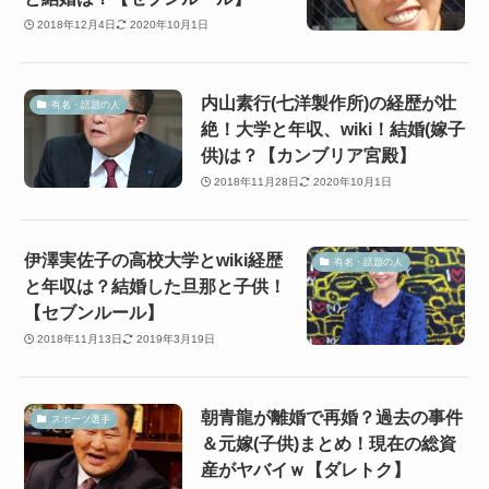
2018年12月4日
2020年10月1日
内山素行(七洋製作所)の経歴が壮
有名・話題の人
絶！大学と年収、wiki！結婚(嫁子
供)は？【カンブリア宮殿】
2018年11月28日
2020年10月1日
伊澤実佐子の高校大学とwiki経歴
有名・話題の人
と年収は？結婚した旦那と子供！
【セブンルール】
2018年11月13日
2019年3月19日
朝青龍が離婚で再婚？過去の事件
スポーツ選手
＆元嫁(子供)まとめ！現在の総資
産がヤバイｗ【ダレトク】