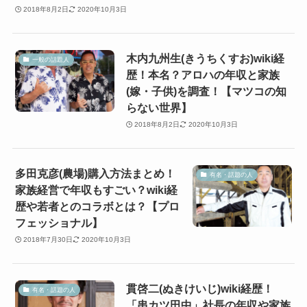
2018年8月2日
2020年10月3日
木内九州生(きうちくすお)wiki経
一般の話題人
歴！本名？アロハの年収と家族
(嫁・子供)を調査！【マツコの知
らない世界】
2018年8月2日
2020年10月3日
多田克彦(農場)購入方法まとめ！
有名・話題の人
家族経営で年収もすごい？wiki経
歴や若者とのコラボとは？【プロ
フェッショナル】
2018年7月30日
2020年10月3日
貫啓二(ぬきけいじ)wiki経歴！
有名・話題の人
「串カツ田中」社長の年収や家族