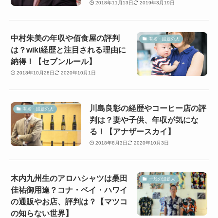
2018年11月13日
2019年3月19日
中村朱美の年収や佰食屋の評判
有名・話題の人
は？wiki経歴と注目される理由に
納得！【セブンルール】
2018年10月28日
2020年10月1日
川島良彰の経歴やコーヒー店の評
有名・話題の人
判は？妻や子供、年収が気にな
る！【アナザースカイ】
2018年8月3日
2020年10月3日
木内九州生のアロハシャツは桑田
一般の話題人
佳祐御用達？コナ・ベイ・ハワイ
の通販やお店、評判は？【マツコ
の知らない世界】